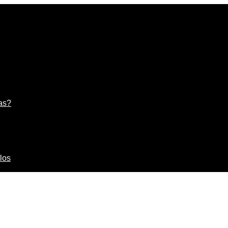
as?
los