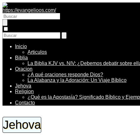
Inicio
Articulos
Biblia
La Biblia KJV vs. NIV: ¿Debemos debatir sobre ell
Oracion
¿A qué oraciones responde Dios?
La Alabanza y la Adoración: Un Viaje Bíblico
Jehova
Religion
¿Qué es la Apostasía? Significado Bíblico y Ejemp
Contacto
Jehova