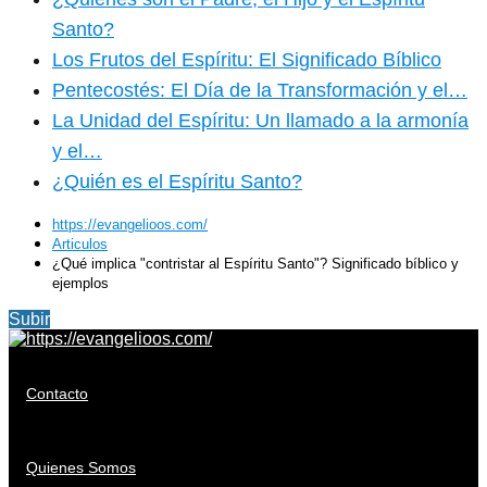
Santo?
Los Frutos del Espíritu: El Significado Bíblico
Pentecostés: El Día de la Transformación y el…
La Unidad del Espíritu: Un llamado a la armonía
y el…
¿Quién es el Espíritu Santo?
https://evangelioos.com/
Articulos
¿Qué implica "contristar al Espíritu Santo"? Significado bíblico y
ejemplos
Subir
Contacto
Quienes Somos