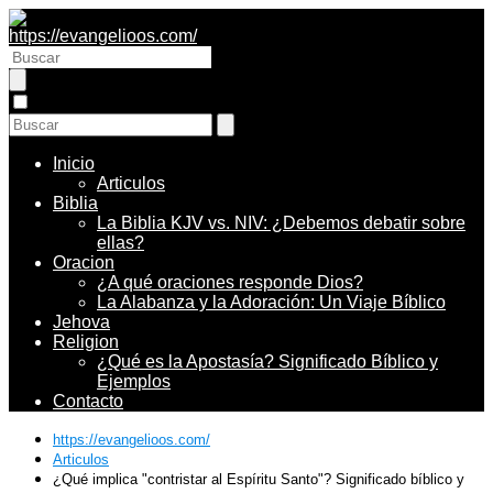
Inicio
Articulos
Biblia
La Biblia KJV vs. NIV: ¿Debemos debatir sobre
ellas?
Oracion
¿A qué oraciones responde Dios?
La Alabanza y la Adoración: Un Viaje Bíblico
Jehova
Religion
¿Qué es la Apostasía? Significado Bíblico y
Ejemplos
Contacto
https://evangelioos.com/
Articulos
¿Qué implica "contristar al Espíritu Santo"? Significado bíblico y