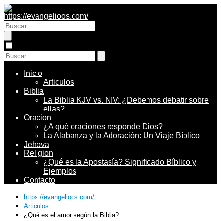
Inicio
Articulos
Biblia
La Biblia KJV vs. NIV: ¿Debemos debatir sobre
ellas?
Oracion
¿A qué oraciones responde Dios?
La Alabanza y la Adoración: Un Viaje Bíblico
Jehova
Religion
¿Qué es la Apostasía? Significado Bíblico y
Ejemplos
Contacto
https://evangelioos.com/
Articulos
¿Qué es el amor según la Biblia?