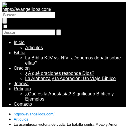
Inicio
Articulos
Biblia
La Biblia KJV vs. NIV: ¿Debemos debatir sobre
ellas?
Oracion
¿A qué oraciones responde Dios?
La Alabanza y la Adoración: Un Viaje Bíblico
Jehova
Religion
¿Qué es la Apostasía? Significado Bíblico y
Ejemplos
Contacto
https://evangelioos.com/
Articulos
La asombrosa victoria de Judá: La batalla contra Moab y Amón