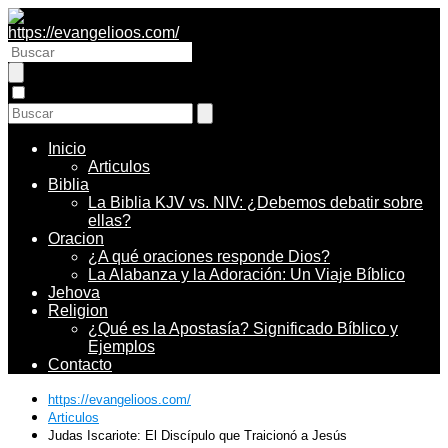
Inicio
Articulos
Biblia
La Biblia KJV vs. NIV: ¿Debemos debatir sobre
ellas?
Oracion
¿A qué oraciones responde Dios?
La Alabanza y la Adoración: Un Viaje Bíblico
Jehova
Religion
¿Qué es la Apostasía? Significado Bíblico y
Ejemplos
Contacto
https://evangelioos.com/
Articulos
Judas Iscariote: El Discípulo que Traicionó a Jesús