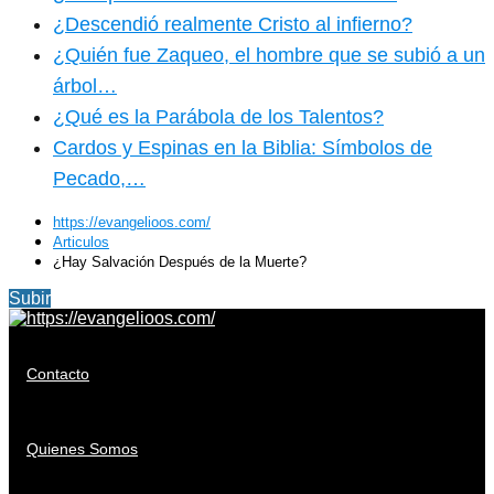
¿Descendió realmente Cristo al infierno?
¿Quién fue Zaqueo, el hombre que se subió a un
árbol…
¿Qué es la Parábola de los Talentos?
Cardos y Espinas en la Biblia: Símbolos de
Pecado,…
https://evangelioos.com/
Articulos
¿Hay Salvación Después de la Muerte?
Subir
Contacto
Quienes Somos