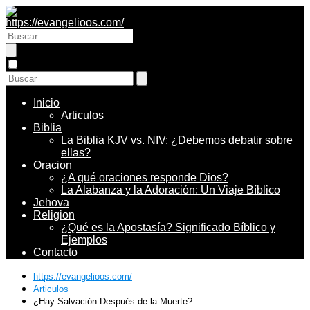
Inicio
Articulos
Biblia
La Biblia KJV vs. NIV: ¿Debemos debatir sobre
ellas?
Oracion
¿A qué oraciones responde Dios?
La Alabanza y la Adoración: Un Viaje Bíblico
Jehova
Religion
¿Qué es la Apostasía? Significado Bíblico y
Ejemplos
Contacto
https://evangelioos.com/
Articulos
¿Hay Salvación Después de la Muerte?