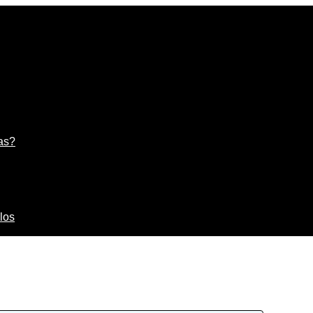
as?
los