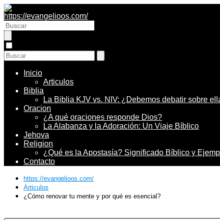
Inicio
Articulos
Biblia
La Biblia KJV vs. NIV: ¿Debemos debatir sobre ell
Oracion
¿A qué oraciones responde Dios?
La Alabanza y la Adoración: Un Viaje Bíblico
Jehova
Religion
¿Qué es la Apostasía? Significado Bíblico y Ejemp
Contacto
https://evangelioos.com/
Articulos
¿Cómo renovar tu mente y por qué es esencial?