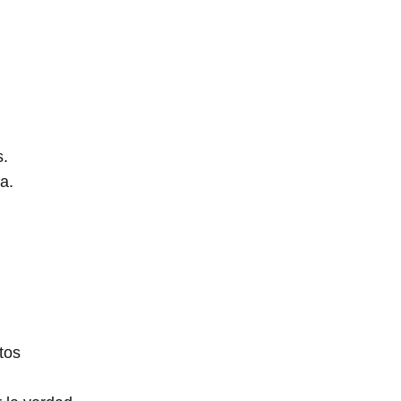
s.
a.
tos