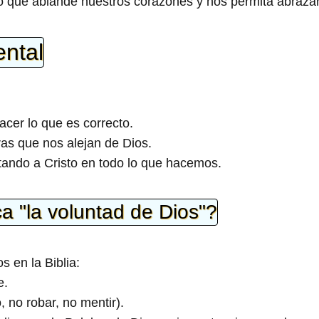
o que ablande nuestros corazones y nos permita abrazar
ental
cer lo que es correcto.
ras que nos alejan de Dios.
ltando a Cristo en todo lo que hacemos.
ca "la voluntad de Dios"?
s en la Biblia:
e.
, no robar, no mentir).