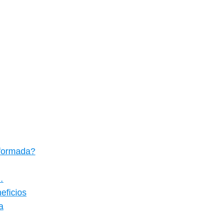
sformada?
…
eficios
a