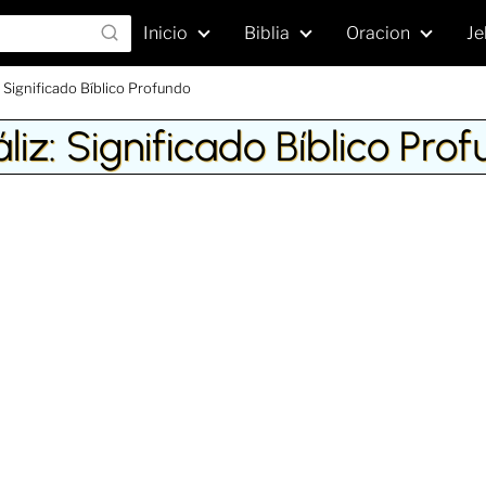
Inicio
Biblia
Oracion
Je
z: Significado Bíblico Profundo
áliz: Significado Bíblico Pro