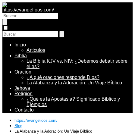
Inicio
Articulos
Biblia
La Biblia KJV vs. NIV: ¿Debemos debatir sobre
ellas?
Oracion
¿A qué oraciones responde Dios?
La Alabanza y la Adoración: Un Viaje Bíblico
Jehova
Religion
¿Qué es la Apostasía? Significado Bíblico y
Ejemplos
Contacto
https://evangelioos.com/
Blog
La Alabanza y la Adoración: Un Viaje Bíblico